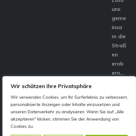
uns
geme
insa
m die
Straß
en
erob
ern…
Wir schätzen Ihre Privatsphäre
Wir verwenden Cookies, um Ihr Surferlebnis zu verbessern,
personalisierte Anzeigen oder Inhalte einzusetzen und
© E&S Motors GmbH,
unseren Datenverkehr zu analysieren. Wenn Sie auf „Alle
akzeptieren" klicken, stimmen Sie der Anwendung von
Linzer Straße 83 4240
Cookies zu.
Freistadt