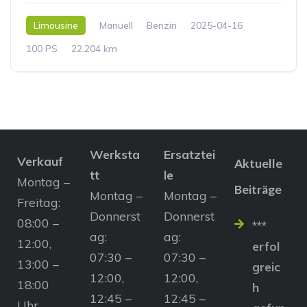
Limousine
Manuell
Benzin
2025-04-16
100 PS
22.204 km
Werksta
Ersatztei
Verkauf
Aktuelle
tt
le
Montag –
Beiträge
Montag –
Montag –
Freitag:
Donnerst
Donnerst
08:00 –
***
ag:
ag:
12:00,
erfol
07:30 –
07:30 –
13:00 –
greic
12:00,
12:00,
18:00
h
12:45 –
12:45 –
Uhr