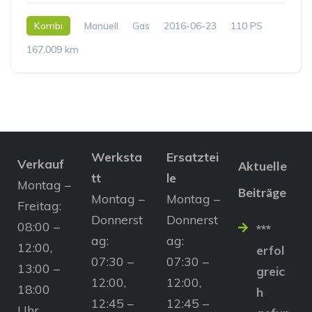
Kombi
Manuell
Gas
2016-06-23
110 PS
167.009 km
Werksta
Ersatztei
Verkauf
Aktuelle
tt
le
Montag –
Beiträge
Montag –
Montag –
Freitag:
Donnerst
Donnerst
08:00 –
***
ag:
ag:
12:00,
erfol
07:30 –
07:30 –
13:00 –
greic
12:00,
12:00,
18:00
h
12:45 –
12:45 –
Uhr