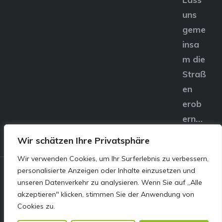
uns
geme
insa
m die
Straß
en
erob
ern…
Wir schätzen Ihre Privatsphäre
Wir verwenden Cookies, um Ihr Surferlebnis zu verbessern,
personalisierte Anzeigen oder Inhalte einzusetzen und
© E&S Motors GmbH,
unseren Datenverkehr zu analysieren. Wenn Sie auf „Alle
akzeptieren" klicken, stimmen Sie der Anwendung von
Linzer Straße 83 4240
Cookies zu.
Freistadt