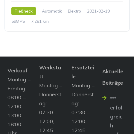
Fließheck
Automatik
Elektro
2021-02-19
598 PS
7.281 km
Werksta
Ersatztei
Verkauf
Aktuelle
tt
le
Montag –
Beiträge
Montag –
Montag –
Freitag:
Donnerst
Donnerst
08:00 –
***
ag:
ag:
12:00,
erfol
07:30 –
07:30 –
13:00 –
greic
12:00,
12:00,
18:00
h
12:45 –
12:45 –
Uhr