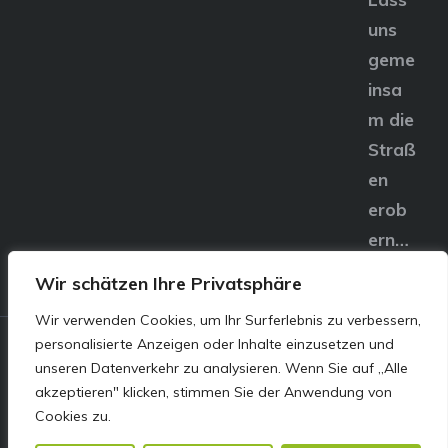
uns
geme
insa
m die
Straß
en
erob
ern…
Wir schätzen Ihre Privatsphäre
Wir verwenden Cookies, um Ihr Surferlebnis zu verbessern,
personalisierte Anzeigen oder Inhalte einzusetzen und
© E&S Motors GmbH,
unseren Datenverkehr zu analysieren. Wenn Sie auf „Alle
akzeptieren" klicken, stimmen Sie der Anwendung von
Linzer Straße 83 4240
Cookies zu.
Freistadt