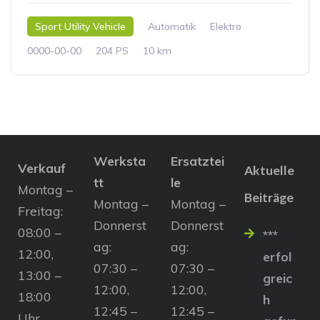
Sport Utility Vehicle
Automatik
Elektro
0000-00-00
204 PS
10 km
Werksta
Ersatztei
Verkauf
Aktuelle
tt
le
Montag –
Beiträge
Montag –
Montag –
Freitag:
Donnerst
Donnerst
08:00 –
***
ag:
ag:
12:00,
erfol
07:30 –
07:30 –
13:00 –
greic
12:00,
12:00,
18:00
h
12:45 –
12:45 –
Uhr