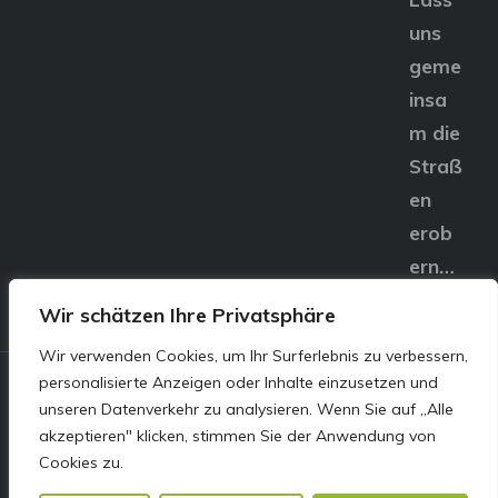
uns
geme
insa
m die
Straß
en
erob
ern…
Wir schätzen Ihre Privatsphäre
Wir verwenden Cookies, um Ihr Surferlebnis zu verbessern,
personalisierte Anzeigen oder Inhalte einzusetzen und
© E&S Motors GmbH,
unseren Datenverkehr zu analysieren. Wenn Sie auf „Alle
akzeptieren" klicken, stimmen Sie der Anwendung von
Linzer Straße 83 4240
Cookies zu.
Freistadt