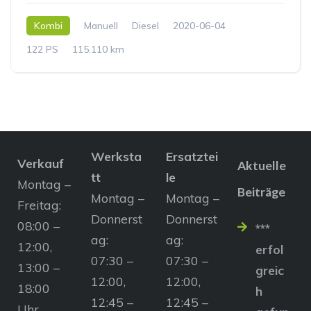
Kombi
Manuell
Diesel
2020-06-04
122 PS
115.110 km
Werksta
Ersatztei
Verkauf
Aktuelle
tt
le
Montag –
Beiträge
Montag –
Montag –
Freitag:
Donnerst
Donnerst
08:00 –
***
ag:
ag:
12:00,
erfol
07:30 –
07:30 –
13:00 –
greic
12:00,
12:00,
18:00
h
12:45 –
12:45 –
Uhr