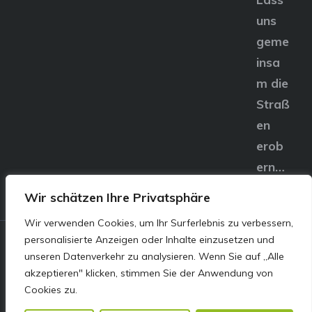
uns
geme
insa
m die
Straß
en
erob
ern…
Wir schätzen Ihre Privatsphäre
Wir verwenden Cookies, um Ihr Surferlebnis zu verbessern,
personalisierte Anzeigen oder Inhalte einzusetzen und
© E&S Motors GmbH,
unseren Datenverkehr zu analysieren. Wenn Sie auf „Alle
akzeptieren" klicken, stimmen Sie der Anwendung von
Linzer Straße 83 4240
Cookies zu.
Freistadt