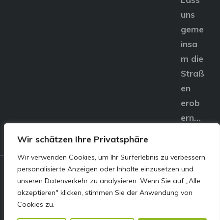
uns
geme
insa
m die
Straß
en
erob
ern…
Wir schätzen Ihre Privatsphäre
Wir verwenden Cookies, um Ihr Surferlebnis zu verbessern,
personalisierte Anzeigen oder Inhalte einzusetzen und
© E&S Motors GmbH,
unseren Datenverkehr zu analysieren. Wenn Sie auf „Alle
akzeptieren" klicken, stimmen Sie der Anwendung von
Linzer Straße 83 4240
Cookies zu.
Freistadt