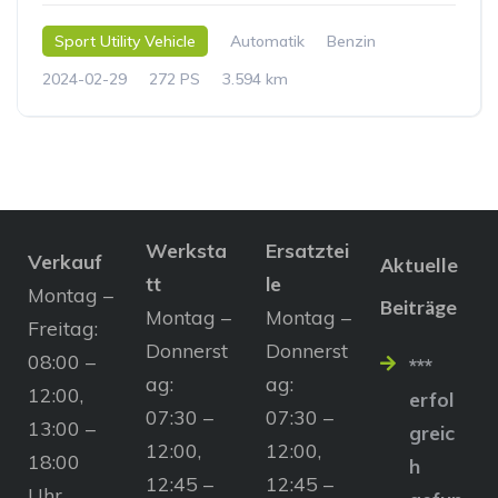
Sport Utility Vehicle
Automatik
Benzin
2024-02-29
272 PS
3.594 km
Werksta
Ersatztei
Verkauf
Aktuelle
tt
le
Montag –
Beiträge
Montag –
Montag –
Freitag:
Donnerst
Donnerst
08:00 –
***
ag:
ag:
12:00,
erfol
07:30 –
07:30 –
13:00 –
greic
12:00,
12:00,
18:00
h
12:45 –
12:45 –
Uhr