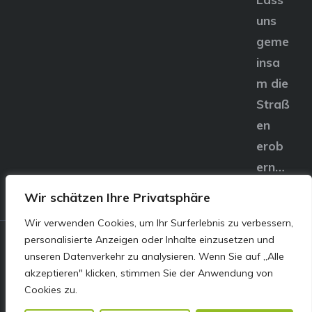
uns
geme
insa
m die
Straß
en
erob
ern…
Wir schätzen Ihre Privatsphäre
Wir verwenden Cookies, um Ihr Surferlebnis zu verbessern,
personalisierte Anzeigen oder Inhalte einzusetzen und
© E&S Motors GmbH,
unseren Datenverkehr zu analysieren. Wenn Sie auf „Alle
akzeptieren" klicken, stimmen Sie der Anwendung von
Linzer Straße 83 4240
Cookies zu.
Freistadt