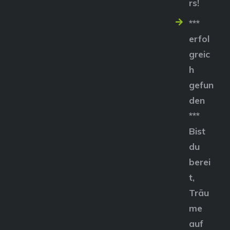
rs!
***
erfol
greic
h
gefun
den
***
Bist
du
berei
t,
Träu
me
auf