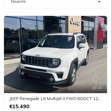
Neueste
16
JEEP Renegade 1,6 MultiJet II FWD 6DDCT 120 Longitude
€15.490