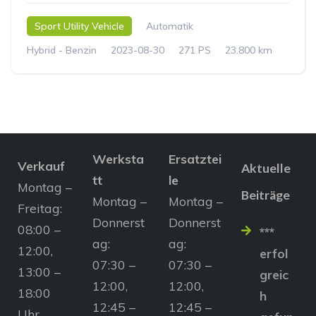
Sport Utility Vehicle
Automatik
Hybrid - Benzin
2023-08-30
271 PS
23.800 km
Werksta
Ersatztei
Verkauf
Aktuelle
tt
le
Montag –
Beiträge
Montag –
Montag –
Freitag:
Donnerst
Donnerst
08:00 –
***
ag:
ag:
12:00,
erfol
07:30 –
07:30 –
13:00 –
greic
12:00,
12:00,
18:00
h
12:45 –
12:45 –
Uhr