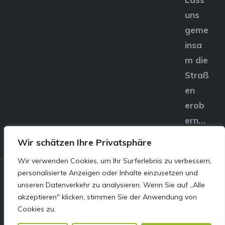
uns
geme
insa
m die
Straß
en
erob
ern…
Wir schätzen Ihre Privatsphäre
Wir verwenden Cookies, um Ihr Surferlebnis zu verbessern,
personalisierte Anzeigen oder Inhalte einzusetzen und
© E&S Motors GmbH,
unseren Datenverkehr zu analysieren. Wenn Sie auf „Alle
akzeptieren" klicken, stimmen Sie der Anwendung von
Linzer Straße 83 4240
Cookies zu.
Freistadt