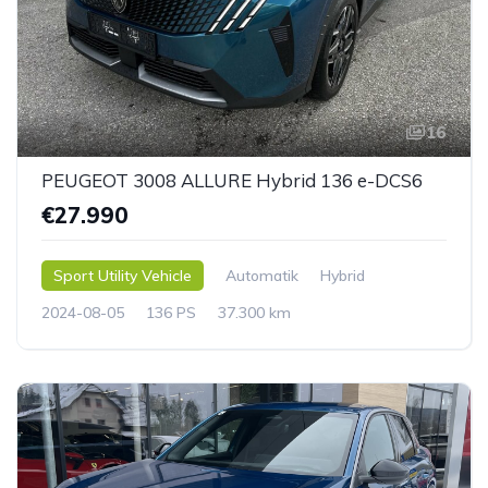
16
PEUGEOT 3008 ALLURE Hybrid 136 e-DCS6
€27.990
Sport Utility Vehicle
Automatik
Hybrid
2024-08-05
136 PS
37.300 km