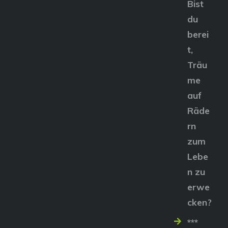
Bist
du
berei
t,
Träu
me
auf
Räde
rn
zum
Lebe
n zu
erwe
cken?
***