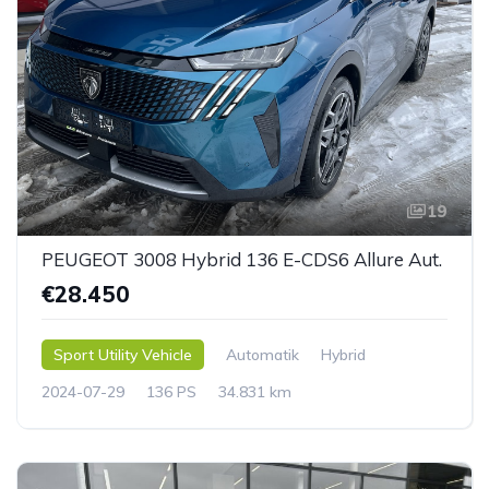
19
PEUGEOT 3008 Hybrid 136 E-CDS6 Allure Aut.
€28.450
Sport Utility Vehicle
Automatik
Hybrid
2024-07-29
136 PS
34.831 km