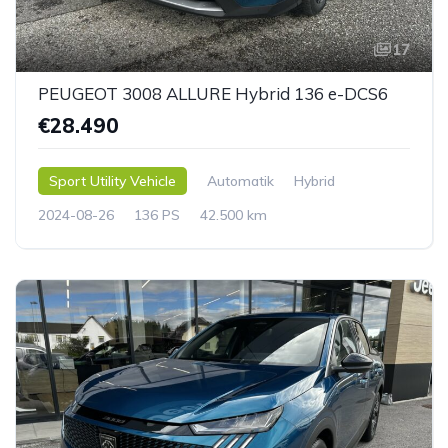
17
PEUGEOT 3008 ALLURE Hybrid 136 e-DCS6
€28.490
Sport Utility Vehicle
Automatik
Hybrid
2024-08-26
136 PS
42.500 km