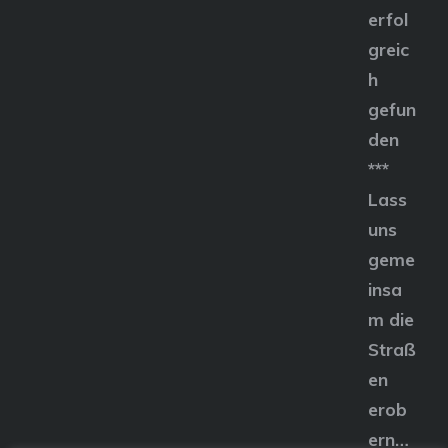
erfol
greic
h
gefun
den
***
Lass
uns
geme
insa
m die
Straß
en
erob
ern…