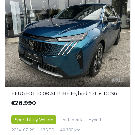
18
PEUGEOT 3008 ALLURE Hybrid 136 e-DCS6
€26.990
Sport Utility Vehicle
Automatik
Hybrid
2024-07-29
136 PS
40.300 km