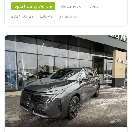
Sport Utility Vehicle
Automatik
Hybrid
2024-07-22
136 PS
37.576 km
20