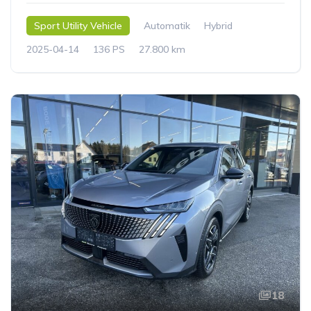
Sport Utility Vehicle
Automatik
Hybrid
2025-04-14
136 PS
27.800 km
18