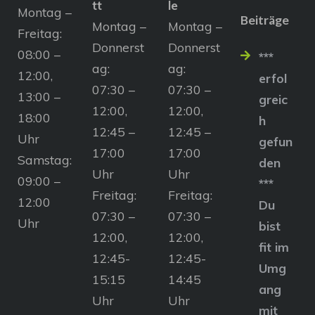
tt
le
Montag –
Beiträge
Montag –
Montag –
Freitag:
Donnerst
Donnerst
08:00 –
***
ag:
ag:
12:00,
erfol
07:30 –
07:30 –
13:00 –
greic
12:00,
12:00,
18:00
h
12:45 –
12:45 –
Uhr
gefun
17:00
17:00
Samstag:
den
Uhr
Uhr
09:00 –
***
Freitag:
Freitag:
12:00
Du
07:30 –
07:30 –
Uhr
bist
12:00,
12:00,
fit im
12:45-
12:45-
Umg
15:15
14:45
ang
Uhr
Uhr
mit