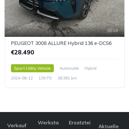
16
PEUGEOT 3008 ALLURE Hybrid 136 e-DCS6
€28.490
Sport Utility Vehicle
Automatik
Hybrid
2024-08-12
136 PS
38.381 km
Werksta
Ersatztei
Verkauf
Aktuelle