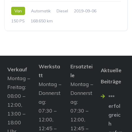
Van
Automatik
Diesel
2019-09-06
150 PS
168.650 km
Werksta
Ersatztei
Verkauf
Aktuelle
tt
le
Montag –
Beiträge
Montag –
Montag –
Freitag:
Donnerst
Donnerst
08:00 –
***
ag:
ag:
12:00,
erfol
07:30 –
07:30 –
13:00 –
greic
12:00,
12:00,
18:00
h
12:45 –
12:45 –
Uhr