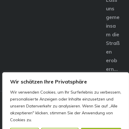
uns
geme
insa
m die
Straß
en
erob
ern…
Wir schätzen Ihre Privatsphäre
Wir verwenden Cookies, um Ihr Surferlebnis zu verbessern,
personalisierte Anzeigen oder Inhalte einzusetzen und
© E&S Motors GmbH,
unseren Datenverkehr zu analysieren. Wenn Sie auf „Alle
akzeptieren" klicken, stimmen Sie der Anwendung von
Linzer Straße 83 4240
Cookies zu.
Freistadt