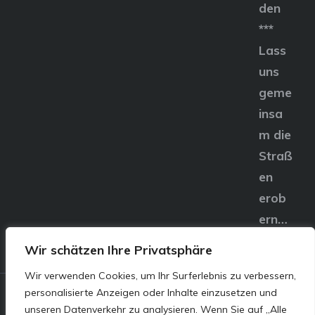
den
***
Lass
uns
geme
insa
m die
Straß
en
erob
ern…
Wir schätzen Ihre Privatsphäre
Wir verwenden Cookies, um Ihr Surferlebnis zu verbessern,
personalisierte Anzeigen oder Inhalte einzusetzen und
© E&S Motors GmbH,
unseren Datenverkehr zu analysieren. Wenn Sie auf „Alle