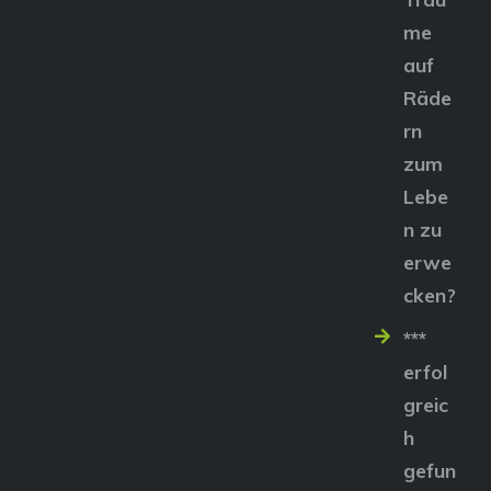
me
auf
Räde
rn
zum
Lebe
n zu
erwe
cken?
***
erfol
greic
h
gefun