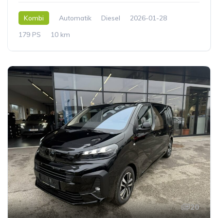
Kombi
Automatik
Diesel
2026-01-28
179 PS
10 km
20