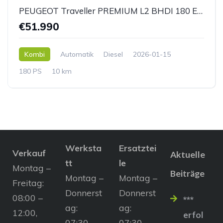
PEUGEOT Traveller PREMIUM L2 BHDI 180 EAT8 *AHK*
€51.990
Kombi
Automatik
Diesel
2026-01-15
180 PS
10 km
Werksta
Ersatztei
Verkauf
Aktuelle
tt
le
Montag –
Beiträge
Montag –
Montag –
Freitag:
Donnerst
Donnerst
08:00 –
***
ag:
ag:
12:00,
erfol
07:30 –
07:30 –