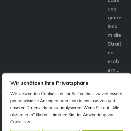
uns
geme
insa
m die
Straß
en
erob
ern…
Wir schätzen Ihre Privatsphäre
Wir verwenden Cookies, um Ihr Surferlebnis zu verbessern,
personalisierte Anzeigen oder Inhalte einzusetzen und
© E&S Motors GmbH,
unseren Datenverkehr zu analysieren. Wenn Sie auf „Alle
akzeptieren" klicken, stimmen Sie der Anwendung von
Linzer Straße 83 4240
Cookies zu.
Freistadt