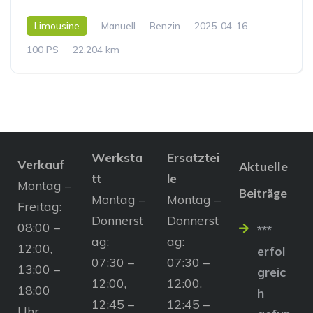
Limousine
Manuell
Benzin
2025-04-16
100 PS
22.204 km
Werksta
Ersatztei
Verkauf
Aktuelle
tt
le
Montag –
Beiträge
Montag –
Montag –
Freitag:
Donnerst
Donnerst
08:00 –
***
ag:
ag:
12:00,
erfol
07:30 –
07:30 –
13:00 –
greic
12:00,
12:00,
18:00
h
12:45 –
12:45 –
Uhr