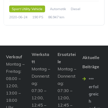
Sport Utility Vehicle
Automatik
Diesel
2020-06-24
190 PS
86.947 km
Werksta
Ersatztei
Verkauf
Aktuelle
tt
le
Montag –
Beiträge
Montag –
Montag –
Freitag:
Donnerst
Donnerst
08:00 –
***
ag:
ag:
12:00,
erfol
07:30 –
07:30 –
13:00 –
greic
12:00,
12:00,
18:00
h
12:45 –
12:45 –
Uhr