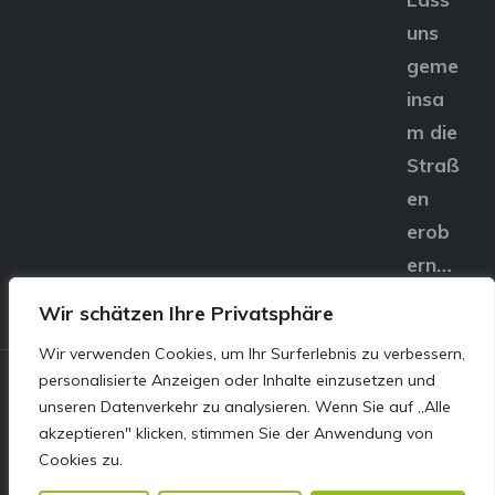
uns
geme
insa
m die
Straß
en
erob
ern…
Wir schätzen Ihre Privatsphäre
Wir verwenden Cookies, um Ihr Surferlebnis zu verbessern,
personalisierte Anzeigen oder Inhalte einzusetzen und
© E&S Motors GmbH,
unseren Datenverkehr zu analysieren. Wenn Sie auf „Alle
akzeptieren" klicken, stimmen Sie der Anwendung von
Linzer Straße 83 4240
Cookies zu.
Freistadt