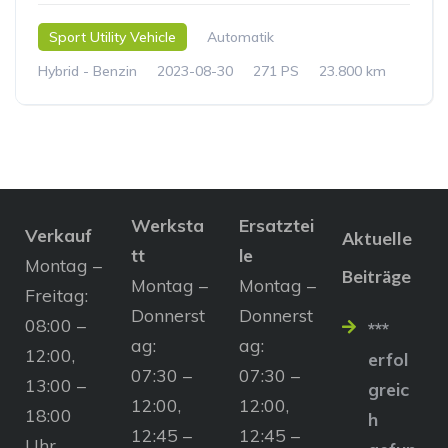
Sport Utility Vehicle
Automatik
Hybrid - Benzin
2023-08-30
271 PS
23.800 km
Werksta
Ersatztei
Verkauf
Aktuelle
tt
le
Montag –
Beiträge
Montag –
Montag –
Freitag:
Donnerst
Donnerst
08:00 –
***
ag:
ag:
12:00,
erfol
07:30 –
07:30 –
13:00 –
greic
12:00,
12:00,
18:00
h
12:45 –
12:45 –
Uhr