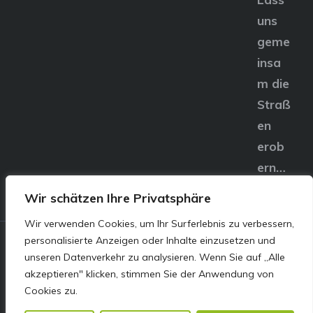
uns
geme
insa
m die
Straß
en
erob
ern…
Wir schätzen Ihre Privatsphäre
Wir verwenden Cookies, um Ihr Surferlebnis zu verbessern,
personalisierte Anzeigen oder Inhalte einzusetzen und
© E&S Motors GmbH,
unseren Datenverkehr zu analysieren. Wenn Sie auf „Alle
akzeptieren" klicken, stimmen Sie der Anwendung von
Linzer Straße 83 4240
Cookies zu.
Freistadt