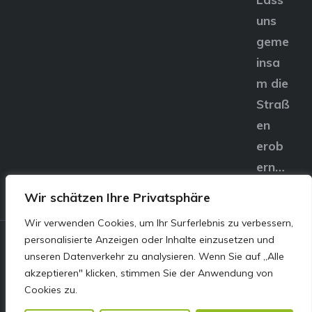
uns
geme
insa
m die
Straß
en
erob
ern…
Wir schätzen Ihre Privatsphäre
Wir verwenden Cookies, um Ihr Surferlebnis zu verbessern,
personalisierte Anzeigen oder Inhalte einzusetzen und
© E&S Motors GmbH,
unseren Datenverkehr zu analysieren. Wenn Sie auf „Alle
akzeptieren" klicken, stimmen Sie der Anwendung von
Linzer Straße 83 4240
Cookies zu.
Freistadt