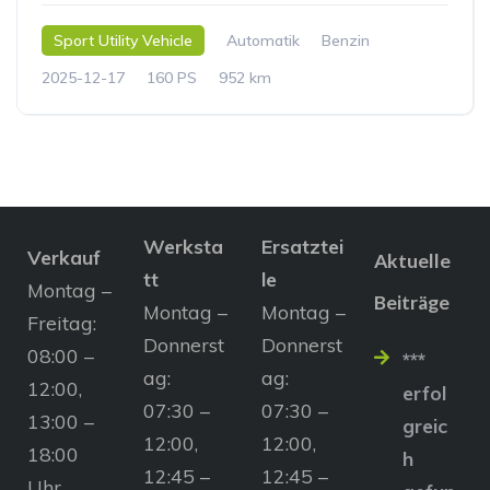
Sport Utility Vehicle
Automatik
Benzin
2025-12-17
160 PS
952 km
Werksta
Ersatztei
Verkauf
Aktuelle
tt
le
Montag –
Beiträge
Montag –
Montag –
Freitag:
Donnerst
Donnerst
08:00 –
***
ag:
ag:
12:00,
erfol
07:30 –
07:30 –
13:00 –
greic
12:00,
12:00,
18:00
h
12:45 –
12:45 –
Uhr