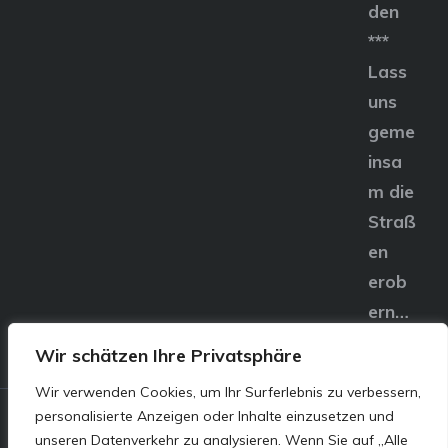
den
***
Lass
uns
geme
insa
m die
Straß
en
erob
ern…
Wir schätzen Ihre Privatsphäre
Wir verwenden Cookies, um Ihr Surferlebnis zu verbessern,
personalisierte Anzeigen oder Inhalte einzusetzen und
© E&S Motors GmbH,
unseren Datenverkehr zu analysieren. Wenn Sie auf „Alle