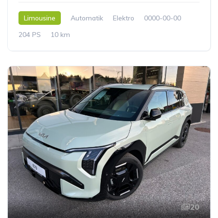
Limousine
Automatik
Elektro
0000-00-00
204 PS
10 km
20