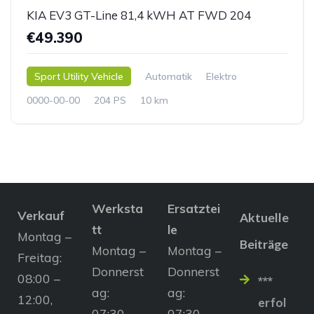
KIA EV3 GT-Line 81,4 kWH AT FWD 204
€49.390
Sport Utility Vehicle
Automatik
Elektro
0000-00-00
204 PS
10 km
Werksta
Ersatztei
Verkauf
Aktuelle
tt
le
Montag –
Beiträge
Montag –
Montag –
Freitag:
Donnerst
Donnerst
08:00 –
***
ag:
ag:
12:00,
erfol
07:30 –
07:30 –