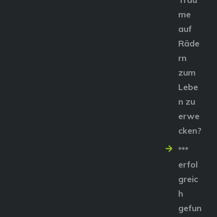
me
auf
Räde
rn
zum
Lebe
n zu
erwe
cken?
***
erfol
greic
h
gefun