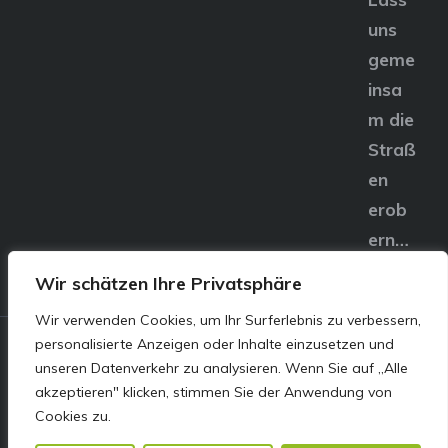
uns
geme
insa
m die
Straß
en
erob
ern…
Wir schätzen Ihre Privatsphäre
Wir verwenden Cookies, um Ihr Surferlebnis zu verbessern,
personalisierte Anzeigen oder Inhalte einzusetzen und
© E&S Motors GmbH,
unseren Datenverkehr zu analysieren. Wenn Sie auf „Alle
akzeptieren" klicken, stimmen Sie der Anwendung von
Linzer Straße 83 4240
Cookies zu.
Freistadt