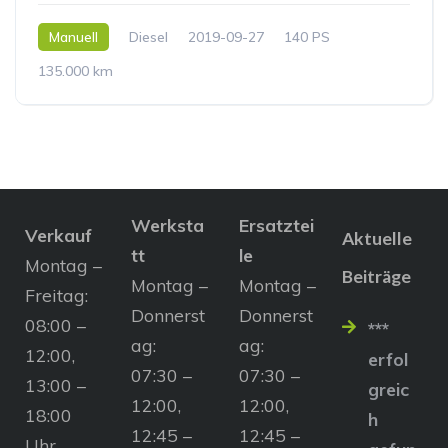
Manuell
Diesel
2019-09-27
140 PS
135.000 km
Werksta
Ersatztei
Verkauf
Aktuelle
tt
le
Montag –
Beiträge
Montag –
Montag –
Freitag:
Donnerst
Donnerst
08:00 –
***
ag:
ag:
12:00,
erfol
07:30 –
07:30 –
13:00 –
greic
12:00,
12:00,
18:00
h
12:45 –
12:45 –
Uhr