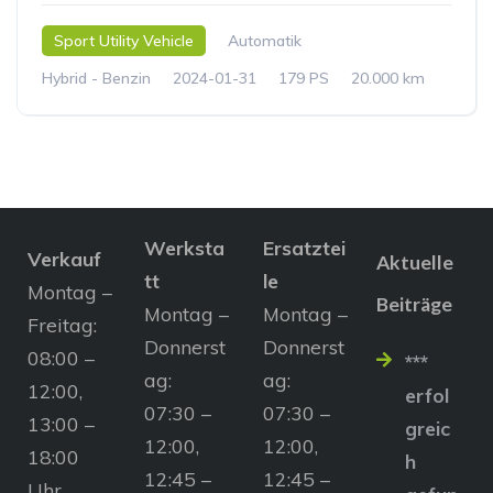
Sport Utility Vehicle
Automatik
Hybrid - Benzin
2024-01-31
179 PS
20.000 km
Werksta
Ersatztei
Verkauf
Aktuelle
tt
le
Montag –
Beiträge
Montag –
Montag –
Freitag:
Donnerst
Donnerst
08:00 –
***
ag:
ag:
12:00,
erfol
07:30 –
07:30 –
13:00 –
greic
12:00,
12:00,
18:00
h
12:45 –
12:45 –
Uhr