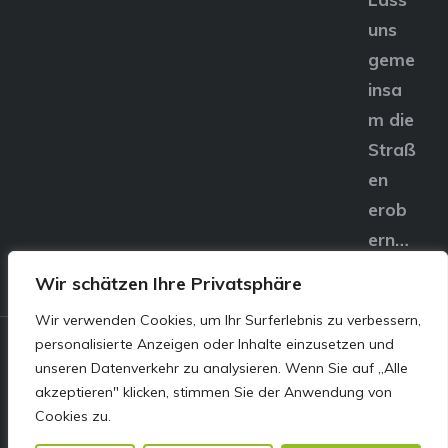
uns
geme
insa
m die
Straß
en
erob
ern…
Wir schätzen Ihre Privatsphäre
Wir verwenden Cookies, um Ihr Surferlebnis zu verbessern,
personalisierte Anzeigen oder Inhalte einzusetzen und
© E&S Motors GmbH,
unseren Datenverkehr zu analysieren. Wenn Sie auf „Alle
akzeptieren" klicken, stimmen Sie der Anwendung von
Linzer Straße 83 4240
Cookies zu.
Freistadt