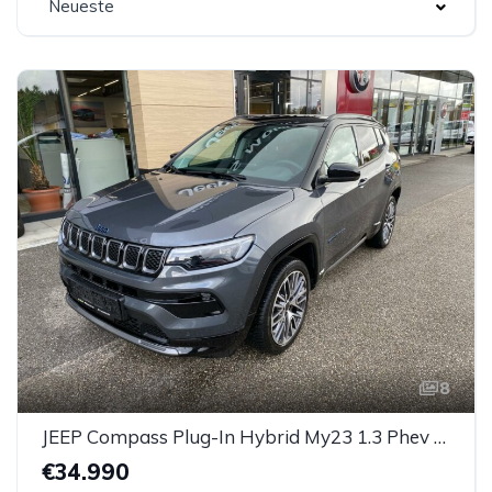
Neueste
8
JEEP Compass Plug-In Hybrid My23 1.3 Phev At 4xe *AHK*
€34.990