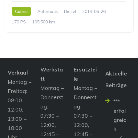
Cabrio
Automatik
Diesel
2014-06-26
170 PS
105.500 km
Werksta
Ersatztei
Verkauf
Aktuelle
tt
le
Montag –
Beiträge
Montag –
Montag –
Freitag:
Donnerst
Donnerst
08:00 –
***
ag:
ag:
12:00,
erfol
07:30 –
07:30 –
13:00 –
greic
12:00,
12:00,
18:00
h
12:45 –
12:45 –
Uhr