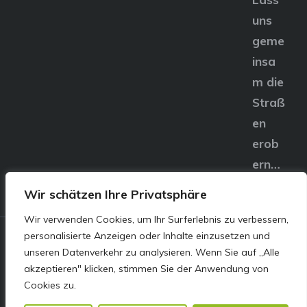
uns
geme
insa
m die
Straß
en
erob
ern…
Wir schätzen Ihre Privatsphäre
Wir verwenden Cookies, um Ihr Surferlebnis zu verbessern,
personalisierte Anzeigen oder Inhalte einzusetzen und
© E&S Motors GmbH,
unseren Datenverkehr zu analysieren. Wenn Sie auf „Alle
akzeptieren" klicken, stimmen Sie der Anwendung von
Linzer Straße 83 4240
Cookies zu.
Freistadt