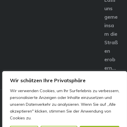
uns
geme
insa
m die
Straß
en
erob
ern…
Wir schätzen Ihre Privatsphäre
Wir verwenden Cookies, um Ihr Surferlebnis zu verbessern,
personalisierte Anzeigen oder Inhalte einzusetzen und
© E&S Motors GmbH,
unseren Datenverkehr zu analysieren. Wenn Sie auf „Alle
akzeptieren" klicken, stimmen Sie der Anwendung von
Linzer Straße 83 4240
Cookies zu.
Freistadt