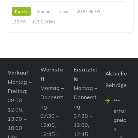
Kombi
Manuell
Diesel
2020-06-04
122 PS
115.110 km
Werksta
Ersatztei
Verkauf
Aktuelle
tt
le
Montag –
Beiträge
Montag –
Montag –
Freitag:
Donnerst
Donnerst
08:00 –
***
ag:
ag:
12:00,
erfol
07:30 –
07:30 –
13:00 –
greic
12:00,
12:00,
18:00
h
12:45 –
12:45 –
Uhr