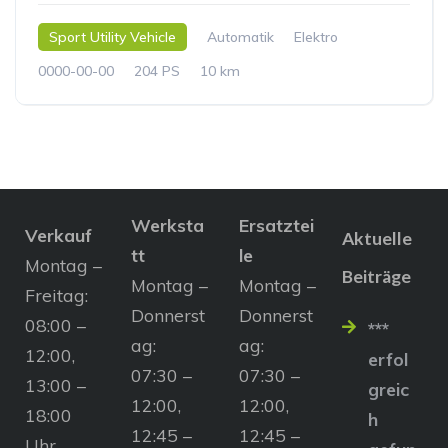
Sport Utility Vehicle
Automatik
Elektro
0000-00-00
204 PS
10 km
Werksta
Ersatztei
Verkauf
Aktuelle
tt
le
Montag –
Beiträge
Montag –
Montag –
Freitag:
Donnerst
Donnerst
08:00 –
***
ag:
ag:
12:00,
erfol
07:30 –
07:30 –
13:00 –
greic
12:00,
12:00,
18:00
h
12:45 –
12:45 –
Uhr