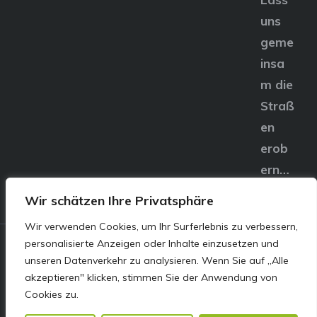
uns
geme
insa
m die
Straß
en
erob
ern…
Wir schätzen Ihre Privatsphäre
Wir verwenden Cookies, um Ihr Surferlebnis zu verbessern,
personalisierte Anzeigen oder Inhalte einzusetzen und
© E&S Motors GmbH,
unseren Datenverkehr zu analysieren. Wenn Sie auf „Alle
akzeptieren" klicken, stimmen Sie der Anwendung von
Linzer Straße 83 4240
Cookies zu.
Freistadt