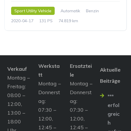
Sport Utility Vehicle
Automatik
Benzin
2020-04-17
131 PS
74.819 km
Werksta
Ersatztei
Verkauf
Aktuelle
tt
le
Montag –
Beiträge
Montag –
Montag –
Freitag:
Donnerst
Donnerst
08:00 –
***
ag:
ag:
12:00,
erfol
07:30 –
07:30 –
13:00 –
greic
12:00,
12:00,
18:00
h
12:45 –
12:45 –
Uhr