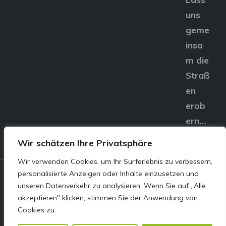
uns
geme
insa
m die
Straß
en
erob
ern…
Wir schätzen Ihre Privatsphäre
Wir verwenden Cookies, um Ihr Surferlebnis zu verbessern,
personalisierte Anzeigen oder Inhalte einzusetzen und
© E&S Motors GmbH,
unseren Datenverkehr zu analysieren. Wenn Sie auf „Alle
akzeptieren" klicken, stimmen Sie der Anwendung von
Linzer Straße 83 4240
Cookies zu.
Freistadt