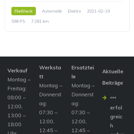
Fließheck
Automatik
Elektro
2021-02-19
598 PS
7.281 km
Werksta
Ersatztei
Verkauf
Aktuelle
tt
le
Montag –
Beiträge
Montag –
Montag –
Freitag:
Donnerst
Donnerst
08:00 –
***
ag:
ag:
12:00,
erfol
07:30 –
07:30 –
13:00 –
greic
12:00,
12:00,
18:00
h
12:45 –
12:45 –
Uhr