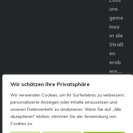
uns
geme
insa
m die
Straß
en
erob
ern…
Wir schätzen Ihre Privatsphäre
Wir verwenden Cookies, um Ihr Surferlebnis zu verbessern,
personalisierte Anzeigen oder Inhalte einzusetzen und
© E&S Motors GmbH,
unseren Datenverkehr zu analysieren. Wenn Sie auf „Alle
akzeptieren" klicken, stimmen Sie der Anwendung von
Linzer Straße 83 4240
Cookies zu.
Freistadt