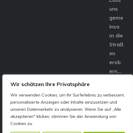
uns
geme
insa
m die
Straß
en
erob
ern…
Wir schätzen Ihre Privatsphäre
Wir verwenden Cookies, um Ihr Surferlebnis zu verbessern,
personalisierte Anzeigen oder Inhalte einzusetzen und
© E&S Motors GmbH,
unseren Datenverkehr zu analysieren. Wenn Sie auf „Alle
akzeptieren" klicken, stimmen Sie der Anwendung von
Linzer Straße 83 4240
Cookies zu.
Freistadt