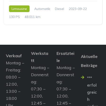
Limousine
Automatik
Diesel
2023-09-22
130 PS
48.011 km
Werksta
Ersatztei
Verkauf
Aktuelle
tt
le
Montag –
Beiträge
Montag –
Montag –
Freitag:
Donnerst
Donnerst
08:00 –
***
ag:
ag:
12:00,
erfol
07:30 –
07:30 –
13:00 –
greic
12:00,
12:00,
18:00
h
12:45 –
12:45 –
Uhr