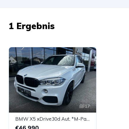
1 Ergebnis
17
BMW X5 xDrive30d Aut. *M-Paket*
€46.990