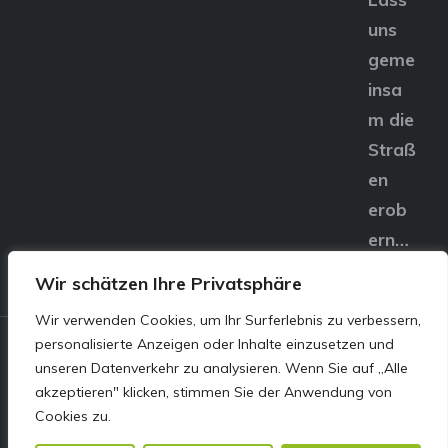
uns
geme
insa
m die
Straß
en
erob
ern…
Wir schätzen Ihre Privatsphäre
Wir verwenden Cookies, um Ihr Surferlebnis zu verbessern,
personalisierte Anzeigen oder Inhalte einzusetzen und
© E&S Motors GmbH,
unseren Datenverkehr zu analysieren. Wenn Sie auf „Alle
akzeptieren" klicken, stimmen Sie der Anwendung von
Linzer Straße 83 4240
Cookies zu.
Freistadt