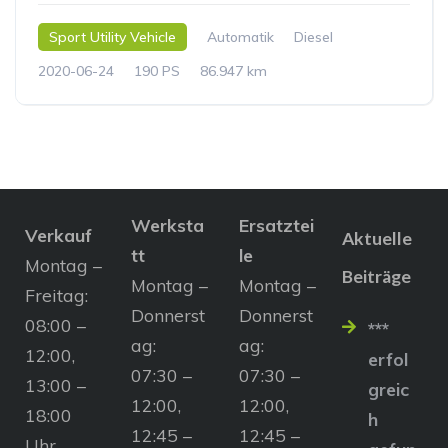
Sport Utility Vehicle
Automatik
Diesel
2020-06-24
190 PS
86.947 km
Werksta
Ersatztei
Verkauf
Aktuelle
tt
le
Montag –
Beiträge
Montag –
Montag –
Freitag:
Donnerst
Donnerst
08:00 –
***
ag:
ag:
12:00,
erfol
07:30 –
07:30 –
13:00 –
greic
12:00,
12:00,
18:00
h
12:45 –
12:45 –
Uhr