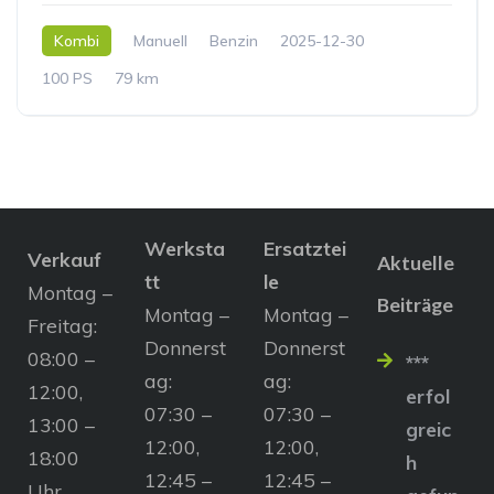
Kombi
Manuell
Benzin
2025-12-30
100 PS
79 km
Werksta
Ersatztei
Verkauf
Aktuelle
tt
le
Montag –
Beiträge
Montag –
Montag –
Freitag:
Donnerst
Donnerst
08:00 –
***
ag:
ag:
12:00,
erfol
07:30 –
07:30 –
13:00 –
greic
12:00,
12:00,
18:00
h
12:45 –
12:45 –
Uhr