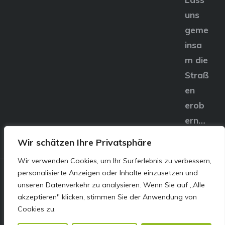
uns
geme
insa
m die
Straß
en
erob
ern…
Wir schätzen Ihre Privatsphäre
Wir verwenden Cookies, um Ihr Surferlebnis zu verbessern,
personalisierte Anzeigen oder Inhalte einzusetzen und
© E&S Motors GmbH,
unseren Datenverkehr zu analysieren. Wenn Sie auf „Alle
akzeptieren" klicken, stimmen Sie der Anwendung von
Linzer Straße 83 4240
Cookies zu.
Freistadt