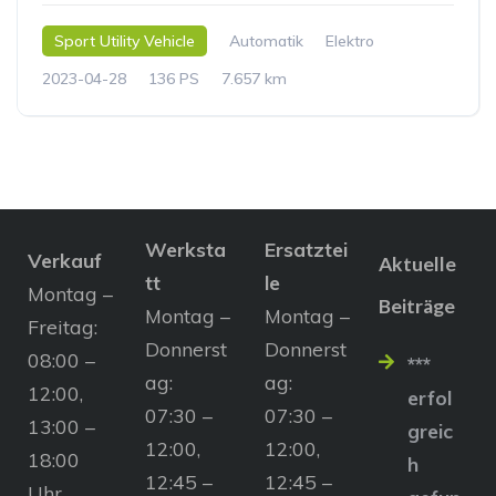
Sport Utility Vehicle
Automatik
Elektro
2023-04-28
136 PS
7.657 km
Werksta
Ersatztei
Verkauf
Aktuelle
tt
le
Montag –
Beiträge
Montag –
Montag –
Freitag:
Donnerst
Donnerst
08:00 –
***
ag:
ag:
12:00,
erfol
07:30 –
07:30 –
13:00 –
greic
12:00,
12:00,
18:00
h
12:45 –
12:45 –
Uhr