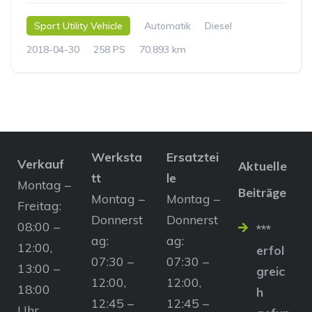
Sport Utility Vehicle
Automatik
Diesel
2018-04-30
258 PS
70.893 km
Werksta
Ersatztei
Verkauf
Aktuelle
tt
le
Montag –
Beiträge
Montag –
Montag –
Freitag:
Donnerst
Donnerst
08:00 –
***
ag:
ag:
12:00,
erfol
07:30 –
07:30 –
13:00 –
greic
12:00,
12:00,
18:00
h
12:45 –
12:45 –
Uhr