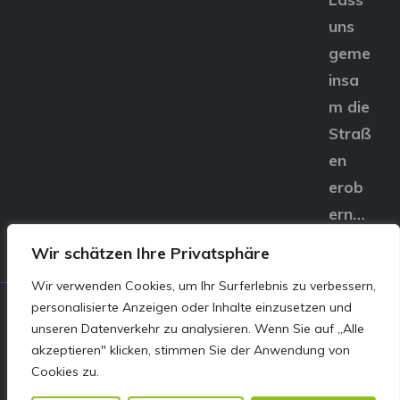
uns
geme
insa
m die
Straß
en
erob
ern…
Wir schätzen Ihre Privatsphäre
Wir verwenden Cookies, um Ihr Surferlebnis zu verbessern,
personalisierte Anzeigen oder Inhalte einzusetzen und
© E&S Motors GmbH,
unseren Datenverkehr zu analysieren. Wenn Sie auf „Alle
akzeptieren" klicken, stimmen Sie der Anwendung von
Linzer Straße 83 4240
Cookies zu.
Freistadt