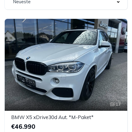
Neueste
17
BMW X5 xDrive30d Aut. *M-Paket*
€46.990