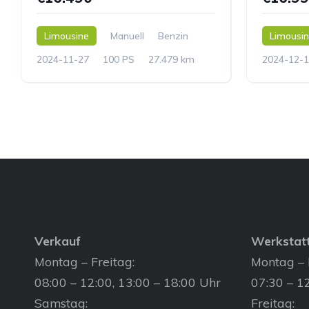
Limousine
Manuell
Benzin
Limousi
2024-11-27
100 PS
27.479 km
2024-12-1
Verkauf
Werkstat
Montag – Freitag:
Montag – 
08:00 – 12:00, 13:00 – 18:00 Uhr
07:30 – 12
Samstag:
Freitag: