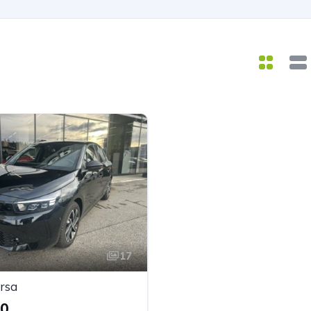
17
rsa
90