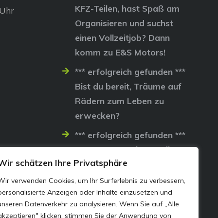
KFZ-Teilen, hast Spaß am
 Uhr
Organisieren und suchst
einen Vollzeitjob? Dann
komm zu E&S Motors!
*** erfolgreich gefunden ***
Bist du bereit, Träume auf
Rädern zum Leben zu
erwecken?
*** erfolgreich gefunden ***
Lass uns gemeinsam die
Wir schätzen Ihre Privatsphäre
Straßen erobern…
Wir verwenden Cookies, um Ihr Surferlebnis zu verbessern,
personalisierte Anzeigen oder Inhalte einzusetzen und
unseren Datenverkehr zu analysieren. Wenn Sie auf „Alle
akzeptieren" klicken, stimmen Sie der Anwendung von