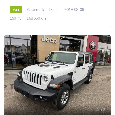
Van
Automatik
Diesel
2019-09-06
150 PS
168.650 km
20