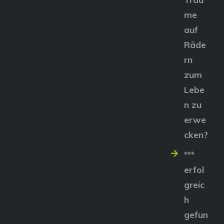
me
auf
Räde
rn
zum
Lebe
n zu
erwe
cken?
***
erfol
greic
h
gefun