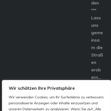
den
***
Lass
uns
geme
insa
m die
Straß
en
erob
ern…
Wir schätzen Ihre Privatsphäre
Wir verwenden Cookies, um Ihr Surferlebnis zu verbessern,
personalisierte Anzeigen oder Inhalte einzusetzen und
© E&S Motors GmbH,
unseren Datenverkehr zu analysieren. Wenn Sie auf „Alle