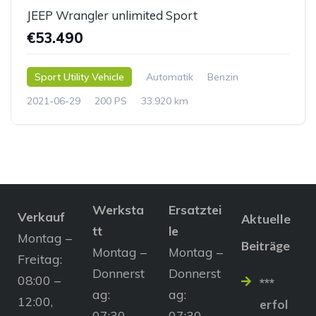
JEEP Wrangler unlimited Sport
€53.490
Sport Utility Vehicle
Automatik
Benzin
2021-06-29
200 PS
33.920 km
Werksta
Ersatztei
Verkauf
Aktuelle
tt
le
Montag –
Beiträge
Montag –
Montag –
Freitag:
Donnerst
Donnerst
08:00 –
***
ag:
ag:
12:00,
erfol
07:30 –
07:30 –