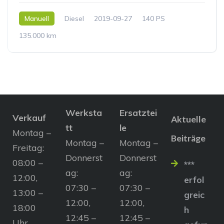
Manuell
Diesel
2019-09-27
140 PS
135.000 km
Werksta
Ersatztei
Verkauf
Aktuelle
tt
le
Montag –
Beiträge
Montag –
Montag –
Freitag:
Donnerst
Donnerst
08:00 –
***
ag:
ag:
12:00,
erfol
07:30 –
07:30 –
13:00 –
greic
12:00,
12:00,
18:00
h
12:45 –
12:45 –
Uhr