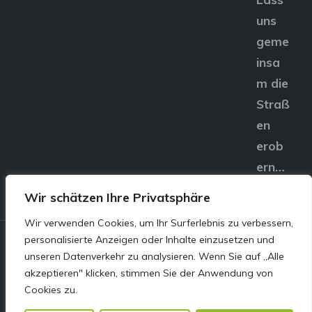
uns
geme
insa
m die
Straß
en
erob
ern…
Wir schätzen Ihre Privatsphäre
Wir verwenden Cookies, um Ihr Surferlebnis zu verbessern,
personalisierte Anzeigen oder Inhalte einzusetzen und
© E&S Motors GmbH,
unseren Datenverkehr zu analysieren. Wenn Sie auf „Alle
akzeptieren" klicken, stimmen Sie der Anwendung von
Linzer Straße 83 4240
Cookies zu.
Freistadt