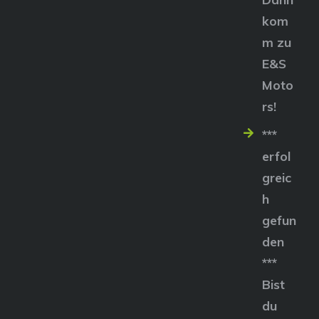
kom
m zu
E&S
Moto
rs!
***
erfol
greic
h
gefun
den
***
Bist
du