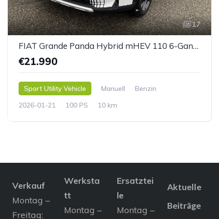
17
FIAT Grande Panda Hybrid mHEV 110 6-Gang eDCT LaPrima
€21.990
Sport Utility Vehicle
Manuell
Benzin
2026-01-21
100 PS
10 km
Werksta
Ersatztei
Verkauf
Aktuelle
tt
le
Montag –
Beiträge
Montag –
Montag –
Freitag: