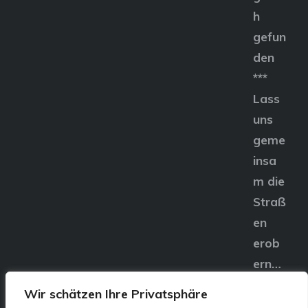
h
gefun
den
***
Lass
uns
geme
insa
m die
Straß
en
erob
ern…
Wir schätzen Ihre Privatsphäre