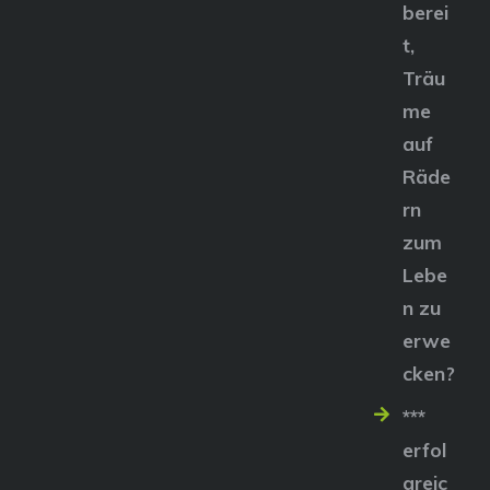
berei
t,
Träu
me
auf
Räde
rn
zum
Lebe
n zu
erwe
cken?
***
erfol
greic