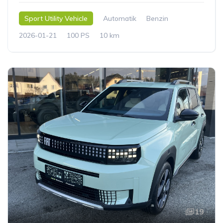
Sport Utility Vehicle
Automatik
Benzin
2026-01-21
100 PS
10 km
19