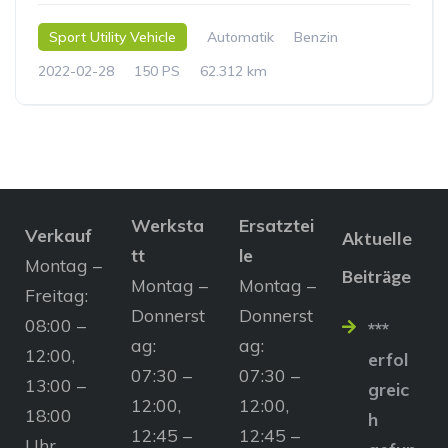
Sport Utility Vehicle
Automatik
Benzin
2022-02-28
150 PS
62.312 km
Werksta
Ersatztei
Verkauf
Aktuelle
tt
le
Montag –
Beiträge
Montag –
Montag –
Freitag:
Donnerst
Donnerst
08:00 –
***
ag:
ag:
12:00,
erfol
07:30 –
07:30 –
13:00 –
greic
12:00,
12:00,
18:00
h
12:45 –
12:45 –
Uhr