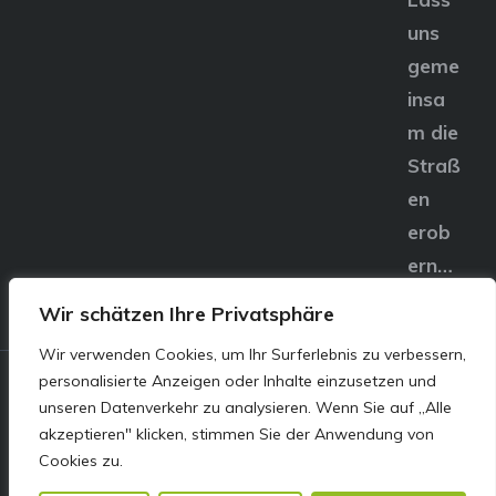
uns
geme
insa
m die
Straß
en
erob
ern…
Wir schätzen Ihre Privatsphäre
Wir verwenden Cookies, um Ihr Surferlebnis zu verbessern,
personalisierte Anzeigen oder Inhalte einzusetzen und
© E&S Motors GmbH,
unseren Datenverkehr zu analysieren. Wenn Sie auf „Alle
akzeptieren" klicken, stimmen Sie der Anwendung von
Linzer Straße 83 4240
Cookies zu.
Freistadt