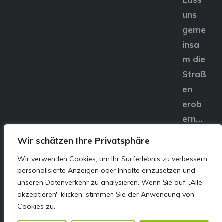
uns
geme
insa
m die
Straß
en
erob
ern…
Wir schätzen Ihre Privatsphäre
Wir verwenden Cookies, um Ihr Surferlebnis zu verbessern,
personalisierte Anzeigen oder Inhalte einzusetzen und
© E&S Motors GmbH,
unseren Datenverkehr zu analysieren. Wenn Sie auf „Alle
akzeptieren" klicken, stimmen Sie der Anwendung von
Linzer Straße 83 4240
Cookies zu.
Freistadt