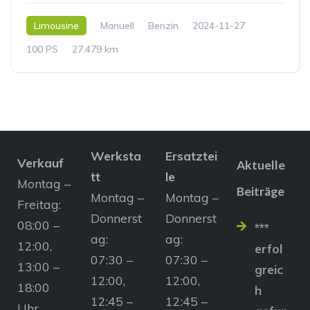
Limousine
Manuell
Benzin
2024-11-27
100 PS
27.479 km
Werksta
Ersatztei
Verkauf
Aktuelle
tt
le
Montag –
Beiträge
Montag –
Montag –
Freitag:
Donnerst
Donnerst
08:00 –
***
ag:
ag:
12:00,
erfol
07:30 –
07:30 –
13:00 –
greic
12:00,
12:00,
18:00
h
12:45 –
12:45 –
Uhr