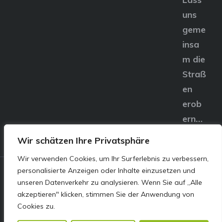
uns
geme
insa
m die
Straß
en
erob
ern…
Wir schätzen Ihre Privatsphäre
Wir verwenden Cookies, um Ihr Surferlebnis zu verbessern,
personalisierte Anzeigen oder Inhalte einzusetzen und
© E&S Motors GmbH,
unseren Datenverkehr zu analysieren. Wenn Sie auf „Alle
akzeptieren" klicken, stimmen Sie der Anwendung von
Linzer Straße 83 4240
Cookies zu.
Freistadt