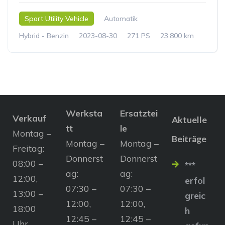
Sport Utility Vehicle
Automatik
Hybrid - Benzin
2023-08-30
271 PS
23.800 km
Werksta
Ersatztei
Verkauf
Aktuelle
tt
le
Montag –
Beiträge
Montag –
Montag –
Freitag:
Donnerst
Donnerst
08:00 –
***
ag:
ag:
12:00,
erfol
07:30 –
07:30 –
13:00 –
greic
12:00,
12:00,
18:00
h
12:45 –
12:45 –
Uhr