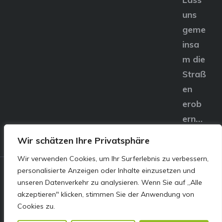
uns
geme
insa
m die
Straß
en
erob
ern…
Wir schätzen Ihre Privatsphäre
Wir verwenden Cookies, um Ihr Surferlebnis zu verbessern,
personalisierte Anzeigen oder Inhalte einzusetzen und
© E&S Motors GmbH,
unseren Datenverkehr zu analysieren. Wenn Sie auf „Alle
akzeptieren" klicken, stimmen Sie der Anwendung von
Linzer Straße 83 4240
Cookies zu.
Freistadt