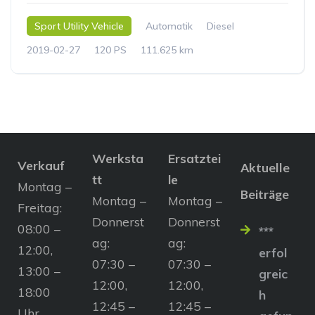
Sport Utility Vehicle
Automatik
Diesel
2019-02-27
120 PS
111.625 km
Werksta
Ersatztei
Verkauf
Aktuelle
tt
le
Montag –
Beiträge
Montag –
Montag –
Freitag:
Donnerst
Donnerst
08:00 –
***
ag:
ag:
12:00,
erfol
07:30 –
07:30 –
13:00 –
greic
12:00,
12:00,
18:00
h
12:45 –
12:45 –
Uhr