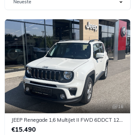
Neueste
16
JEEP Renegade 1,6 MultiJet II FWD 6DDCT 120 Longitude
€15.490