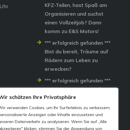
KFZ-Teilen, hast Spaß am
 Uhr
Organisieren und suchst
einen Vollzeitjob? Dann
komm zu E&S Motors!
*** erfolgreich gefunden ***
Bist du bereit, Träume auf
Rädern zum Leben zu
erwecken?
*** erfolgreich gefunden ***
Lass uns gemeinsam die
Wir schätzen Ihre Privatsphäre
Straßen erobern…
Wir verwenden Cookies, um Ihr Surferlebnis zu verbessern,
personalisierte Anzeigen oder Inhalte einzusetzen und
unseren Datenverkehr zu analysieren. Wenn Sie auf „Alle
akzeptieren" klicken, stimmen Sie der Anwendung von