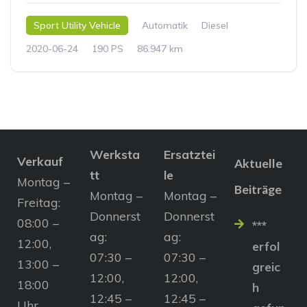
Sport Utility Vehicle
Automatik
Diesel
2020-06-24
190 PS
86.947 km
Werksta
Ersatztei
Verkauf
Aktuelle
tt
le
Montag –
Beiträge
Montag –
Montag –
Freitag:
Donnerst
Donnerst
08:00 –
***
ag:
ag:
12:00,
erfol
07:30 –
07:30 –
13:00 –
greic
12:00,
12:00,
18:00
h
12:45 –
12:45 –
Uhr