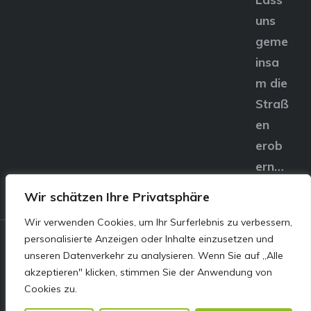
uns
geme
insa
m die
Straß
en
erob
ern…
Wir schätzen Ihre Privatsphäre
Wir verwenden Cookies, um Ihr Surferlebnis zu verbessern,
personalisierte Anzeigen oder Inhalte einzusetzen und
© E&S Motors GmbH,
unseren Datenverkehr zu analysieren. Wenn Sie auf „Alle
akzeptieren" klicken, stimmen Sie der Anwendung von
Linzer Straße 83 4240
Cookies zu.
Freistadt