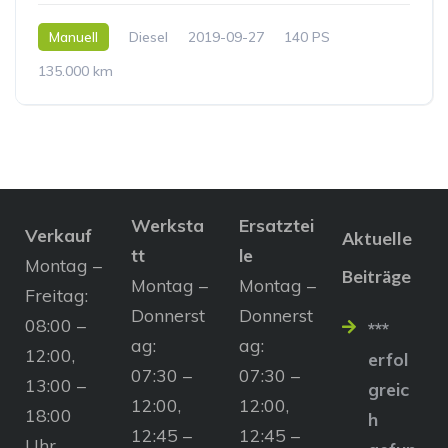
Manuell
Diesel
2019-09-27
140 PS
135.000 km
Werksta
Ersatztei
Verkauf
Aktuelle
tt
le
Montag –
Beiträge
Montag –
Montag –
Freitag:
Donnerst
Donnerst
08:00 –
***
ag:
ag:
12:00,
erfol
07:30 –
07:30 –
13:00 –
greic
12:00,
12:00,
18:00
h
12:45 –
12:45 –
Uhr