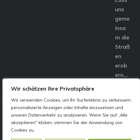
uns
geme
insa
m die
Straß
en
erob
ern…
Wir schätzen Ihre Privatsphäre
Wir verwenden Cookies, um Ihr Surferlebnis zu verbessern,
personalisierte Anzeigen oder Inhalte einzusetzen und
© E&S Motors GmbH,
unseren Datenverkehr zu analysieren. Wenn Sie auf „Alle
akzeptieren" klicken, stimmen Sie der Anwendung von
Linzer Straße 83 4240
Cookies zu.
Freistadt