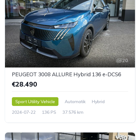
20
PEUGEOT 3008 ALLURE Hybrid 136 e-DCS6
€28.490
Sport Utility Vehicle
Automatik
Hybrid
2024-07-22
136 PS
37.576 km