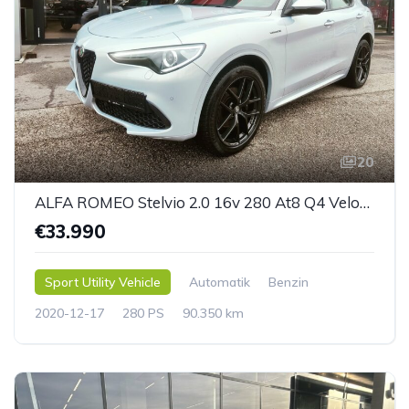
20
ALFA ROMEO Stelvio 2.0 16v 280 At8 Q4 Veloce, Panoramadach
€33.990
Sport Utility Vehicle
Automatik
Benzin
2020-12-17
280 PS
90.350 km