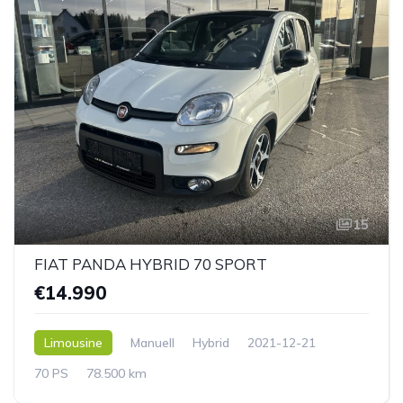
15
FIAT PANDA HYBRID 70 SPORT
€14.990
Limousine
Manuell
Hybrid
2021-12-21
70 PS
78.500 km