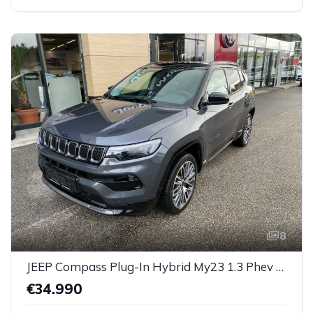
8
JEEP Compass Plug-In Hybrid My23 1.3 Phev At 4xe *AHK*
€34.990