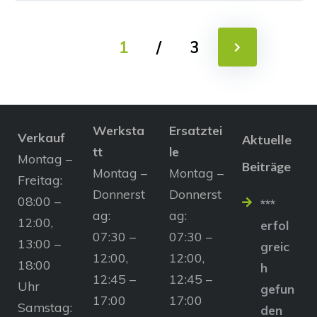
1
/
3
Werksta
Ersatztei
Verkauf
Aktuelle
tt
le
Montag –
Beiträge
Montag –
Montag –
Freitag:
Donnerst
Donnerst
08:00 –
***
ag:
ag:
12:00,
erfol
07:30 –
07:30 –
13:00 –
greic
12:00,
12:00,
18:00
h
12:45 –
12:45 –
Uhr
gefun
17:00
17:00
Samstag:
den