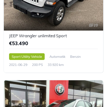
20
JEEP Wrangler unlimited Sport
€53.490
Sport Utility Vehicle
Automatik
Benzin
2021-06-29
200 PS
33.920 km