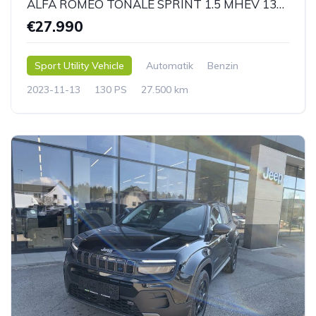
ALFA ROMEO TONALE SPRINT 1.5 MHEV 130 T4
€27.990
Sport Utility Vehicle
Automatik
Benzin
2023-11-13
130 PS
27.500 km