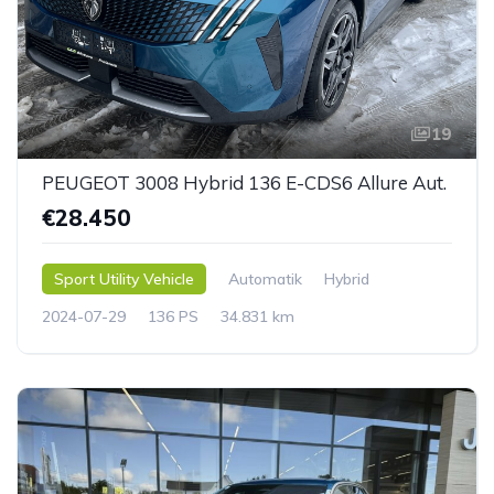
19
PEUGEOT 3008 Hybrid 136 E-CDS6 Allure Aut.
€28.450
Sport Utility Vehicle
Automatik
Hybrid
2024-07-29
136 PS
34.831 km