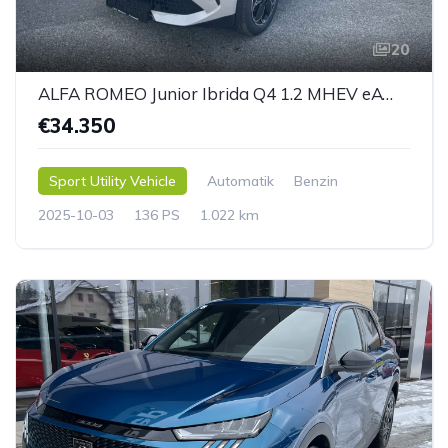
20
ALFA ROMEO Junior Ibrida Q4 1.2 MHEV eAWD e-DCT6
€34.350
Sport Utility Vehicle
Automatik
Benzin
2025-10-03
136 PS
1.022 km