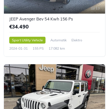
13
JEEP Avenger Bev 54 Kwh 156 Ps
€34.490
Sport Utility Vehicle
Automatik
Elektro
2024-01-31
155 PS
17.082 km