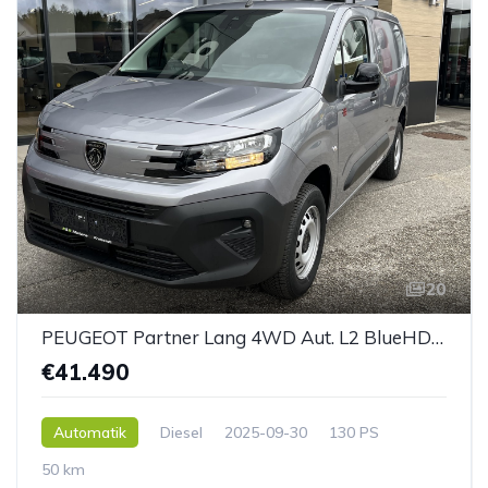
20
PEUGEOT Partner Lang 4WD Aut. L2 BlueHDi 130 S&S Erh. Nutzlast Pemium Aut.
€41.490
Automatik
Diesel
2025-09-30
130 PS
50 km