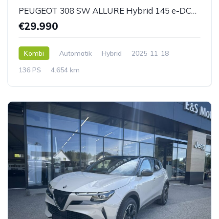
PEUGEOT 308 SW ALLURE Hybrid 145 e-DCS6
€29.990
Kombi
Automatik
Hybrid
2025-11-18
136 PS
4.654 km