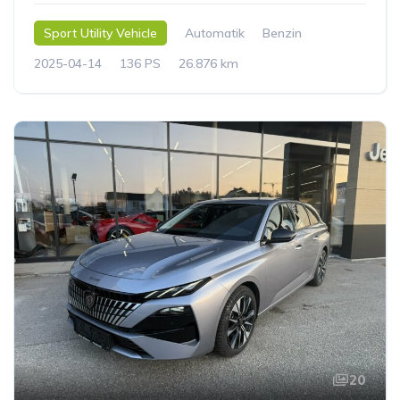
Sport Utility Vehicle
Automatik
Benzin
2025-04-14
136 PS
26.876 km
20