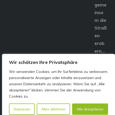
geme
insa
m die
Straß
en
erob
ern…
Wir schätzen Ihre Privatsphäre
Wir verwenden Cookies, um Ihr Surferlebnis zu verbessern,
personalisierte Anzeigen oder Inhalte einzusetzen und
© E&S Motors GmbH,
unseren Datenverkehr zu analysieren. Wenn Sie auf „Alle
akzeptieren" klicken, stimmen Sie der Anwendung von
Linzer Straße 83 4240
Cookies zu.
Freistadt
Anpassen
Alles ablehnen
Alle akzeptieren