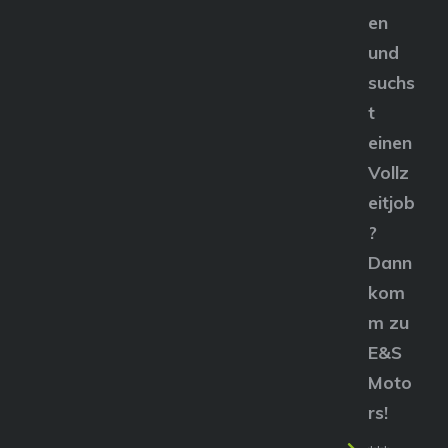
en
und
suchs
t
einen
Vollz
eitjob
?
Dann
kom
m zu
E&S
Moto
rs!