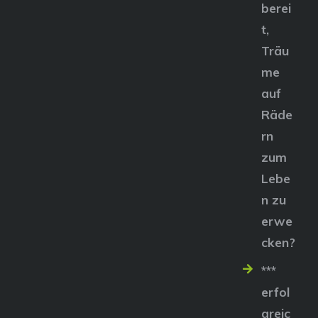
berei
t,
Träu
me
auf
Räde
rn
zum
Lebe
n zu
erwe
cken?
***
erfol
greic