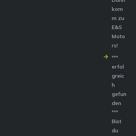
kom
m zu
E&S
Moto
rs!
***
erfol
greic
h
gefun
den
***
Bist
du