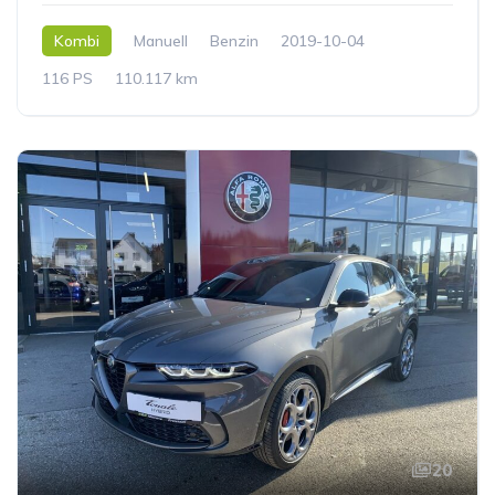
Kombi
Manuell
Benzin
2019-10-04
116 PS
110.117 km
20