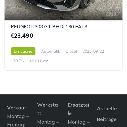
18
PEUGEOT 308 GT BHDi 130 EAT8
€23.490
Limousine
Automatik
Diesel
2023-09-22
130 PS
48.011 km
Werksta
Ersatztei
Verkauf
Aktuelle
tt
le
Montag –
Beiträge
Montag –
Montag –
Freitag: