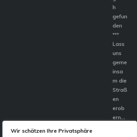
h
gefun
den
***
Lass
uns
geme
insa
m die
Straß
en
erob
ern…
Wir schätzen Ihre Privatsphäre