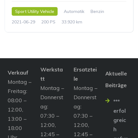
Sport Utility Vehicle
Automatik
Benzin
2021-06-29
200 PS
33.920 km
Werksta
Ersatztei
Verkauf
Aktuelle
tt
le
Montag –
Beiträge
Montag –
Montag –
Freitag:
Donnerst
Donnerst
08:00 –
***
ag:
ag:
12:00,
erfol
07:30 –
07:30 –
13:00 –
greic
12:00,
12:00,
18:00
h
12:45 –
12:45 –
Uhr