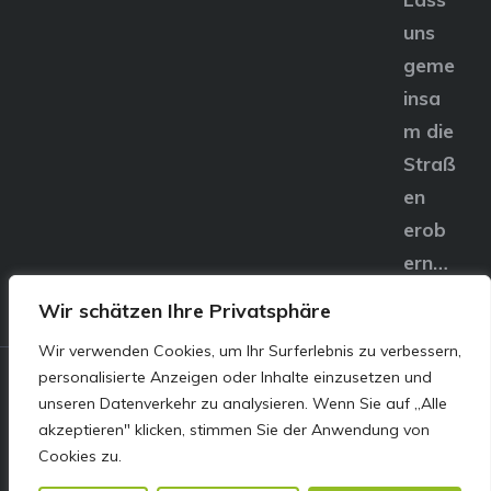
uns
geme
insa
m die
Straß
en
erob
ern…
Wir schätzen Ihre Privatsphäre
Wir verwenden Cookies, um Ihr Surferlebnis zu verbessern,
personalisierte Anzeigen oder Inhalte einzusetzen und
© E&S Motors GmbH,
unseren Datenverkehr zu analysieren. Wenn Sie auf „Alle
akzeptieren" klicken, stimmen Sie der Anwendung von
Linzer Straße 83 4240
Cookies zu.
Freistadt