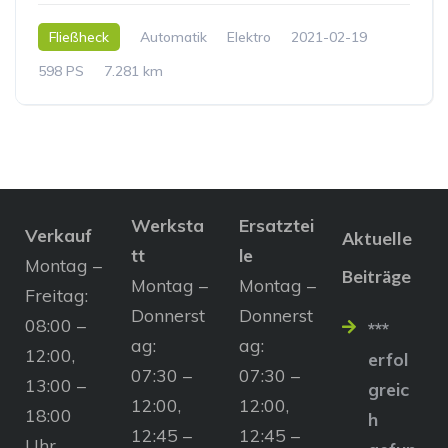
Fließheck
Automatik
Elektro
2021-02-19
598 PS
7.281 km
Werksta
Ersatztei
Verkauf
Aktuelle
tt
le
Montag –
Beiträge
Montag –
Montag –
Freitag:
Donnerst
Donnerst
08:00 –
***
ag:
ag:
12:00,
erfol
07:30 –
07:30 –
13:00 –
greic
12:00,
12:00,
18:00
h
12:45 –
12:45 –
Uhr