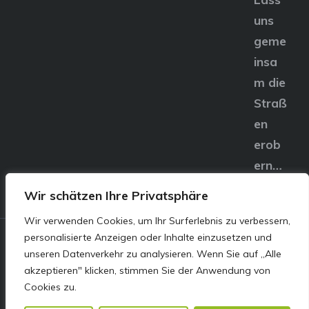
uns
geme
insa
m die
Straß
en
erob
ern…
Wir schätzen Ihre Privatsphäre
Wir verwenden Cookies, um Ihr Surferlebnis zu verbessern,
personalisierte Anzeigen oder Inhalte einzusetzen und
© E&S Motors GmbH,
unseren Datenverkehr zu analysieren. Wenn Sie auf „Alle
akzeptieren" klicken, stimmen Sie der Anwendung von
Linzer Straße 83 4240
Cookies zu.
Freistadt