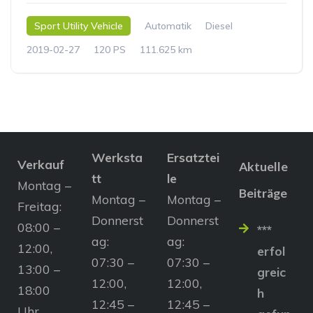
Sport Utility Vehicle
Automatik
Diesel
2019-02-27
120 PS
111.625 km
Werksta
Ersatztei
Verkauf
Aktuelle
tt
le
Montag –
Beiträge
Montag –
Montag –
Freitag:
Donnerst
Donnerst
08:00 –
***
ag:
ag:
12:00,
erfol
07:30 –
07:30 –
13:00 –
greic
12:00,
12:00,
18:00
h
12:45 –
12:45 –
Uhr