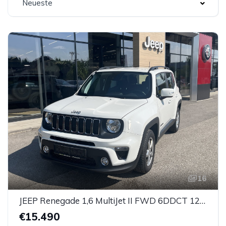
Neueste
16
JEEP Renegade 1,6 MultiJet II FWD 6DDCT 120 Longitude
€15.490