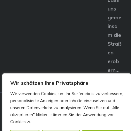
uns
geme
insa
m die
Straß
en
erob
ern…
Wir schätzen Ihre Privatsphäre
Wir verwenden Cookies, um Ihr Surferlebnis zu verbessern,
personalisierte Anzeigen oder Inhalte einzusetzen und
© E&S Motors GmbH,
unseren Datenverkehr zu analysieren. Wenn Sie auf „Alle
akzeptieren" klicken, stimmen Sie der Anwendung von
Linzer Straße 83 4240
Cookies zu.
Freistadt