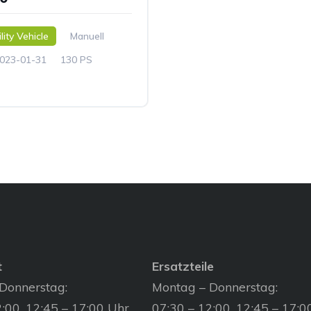
lity Vehicle
Manuell
023-01-31
130 PS
t
Ersatzteile
Donnerstag:
Montag – Donnerstag:
:00, 12:45 – 17:00 Uhr
07:30 – 12:00, 12:45 – 17:0