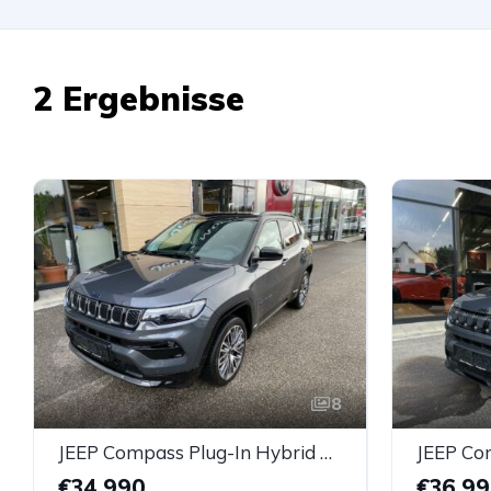
2 Ergebnisse
8
JEEP Compass Plug-In Hybrid My23 1.3 Phev At 4xe *AHK*
€34.990
€36.9