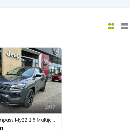
17
JEEP Compass My22 1.6 Multijet Night Eagle
90