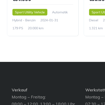
Sport Utility Vehicle
Automatik
Sport Uti
Hybrid - Benzin
2024-01-31
Diesel
2
179 PS
20.000 km
1.321 km
Verkauf
Werkstat
Montag – Freitag:
Montag – 
08:00 – 12:00, 13:00 – 18:00 Uhr
07:30 – 12