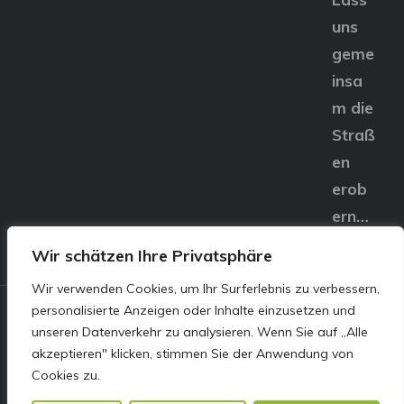
uns
geme
insa
m die
Straß
en
erob
ern…
Wir schätzen Ihre Privatsphäre
Wir verwenden Cookies, um Ihr Surferlebnis zu verbessern,
personalisierte Anzeigen oder Inhalte einzusetzen und
© E&S Motors GmbH,
unseren Datenverkehr zu analysieren. Wenn Sie auf „Alle
akzeptieren" klicken, stimmen Sie der Anwendung von
Linzer Straße 83 4240
Cookies zu.
Freistadt