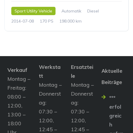
Sport Utility Vehicle
Automatik
Diesel
2014-07-08
170 PS
198.000 km
Werksta
Ersatztei
Verkauf
Aktuelle
tt
le
Montag –
Beiträge
Montag –
Montag –
Freitag:
Donnerst
Donnerst
08:00 –
***
ag:
ag:
12:00,
erfol
07:30 –
07:30 –
13:00 –
greic
12:00,
12:00,
18:00
h
12:45 –
12:45 –
Uhr