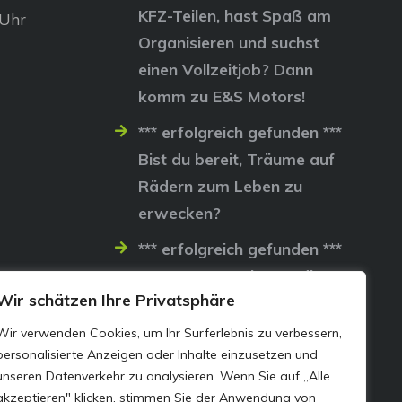
KFZ-Teilen, hast Spaß am
 Uhr
Organisieren und suchst
einen Vollzeitjob? Dann
komm zu E&S Motors!
*** erfolgreich gefunden ***
Bist du bereit, Träume auf
Rädern zum Leben zu
erwecken?
*** erfolgreich gefunden ***
Lass uns gemeinsam die
Wir schätzen Ihre Privatsphäre
Straßen erobern…
Wir verwenden Cookies, um Ihr Surferlebnis zu verbessern,
personalisierte Anzeigen oder Inhalte einzusetzen und
unseren Datenverkehr zu analysieren. Wenn Sie auf „Alle
akzeptieren" klicken, stimmen Sie der Anwendung von