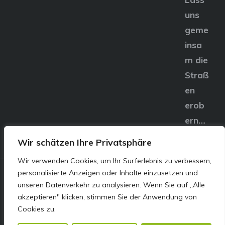
uns
geme
insa
m die
Straß
en
erob
ern…
Wir schätzen Ihre Privatsphäre
Wir verwenden Cookies, um Ihr Surferlebnis zu verbessern,
personalisierte Anzeigen oder Inhalte einzusetzen und
© E&S Motors GmbH,
unseren Datenverkehr zu analysieren. Wenn Sie auf „Alle
akzeptieren" klicken, stimmen Sie der Anwendung von
Linzer Straße 83 4240
Cookies zu.
Freistadt