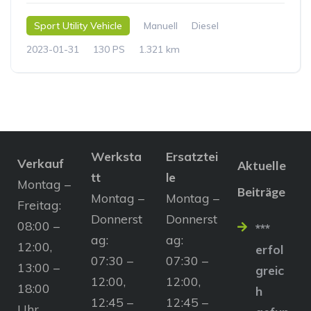
Sport Utility Vehicle
Manuell
Diesel
2023-01-31
130 PS
1.321 km
Werksta
Ersatztei
Verkauf
Aktuelle
tt
le
Montag –
Beiträge
Montag –
Montag –
Freitag:
Donnerst
Donnerst
08:00 –
***
ag:
ag:
12:00,
erfol
07:30 –
07:30 –
13:00 –
greic
12:00,
12:00,
18:00
h
12:45 –
12:45 –
Uhr