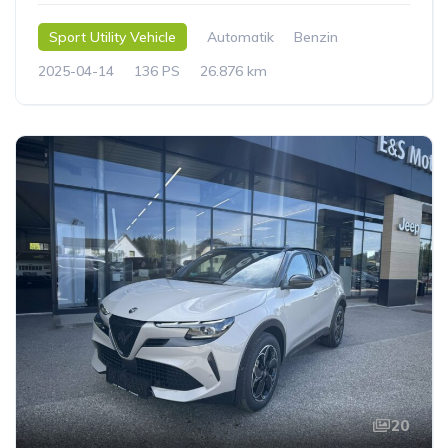
Sport Utility Vehicle
Automatik
Benzin
2025-04-14
136 PS
26.876 km
20