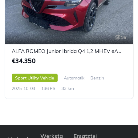
16
ALFA ROMEO Junior Ibrida Q4 1,2 MHEV eAWD e-DCT6
€34.350
Sport Utility Vehicle
Automatik
Benzin
2025-10-03
136 PS
33 km
Werksta
Ersatztei