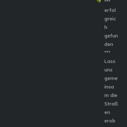
***
erfol
greic
h
gefun
den
***
Lass
uns
geme
insa
m die
Straß
en
erob