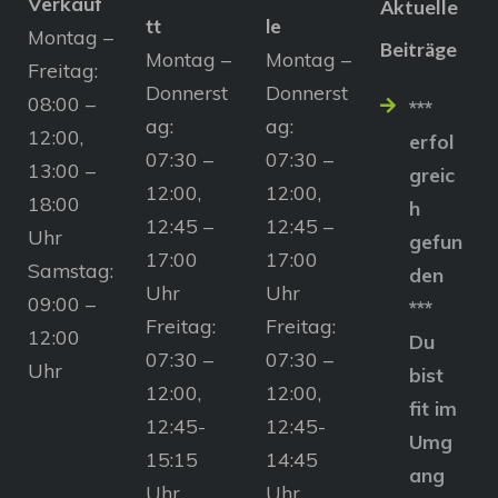
Verkauf
Aktuelle
tt
le
Montag –
Beiträge
Montag –
Montag –
Freitag:
Donnerst
Donnerst
08:00 –
***
ag:
ag:
12:00,
erfol
07:30 –
07:30 –
13:00 –
greic
12:00,
12:00,
18:00
h
12:45 –
12:45 –
Uhr
gefun
17:00
17:00
Samstag:
den
Uhr
Uhr
09:00 –
***
Freitag:
Freitag:
12:00
Du
07:30 –
07:30 –
Uhr
bist
12:00,
12:00,
fit im
12:45-
12:45-
Umg
15:15
14:45
ang
Uhr
Uhr