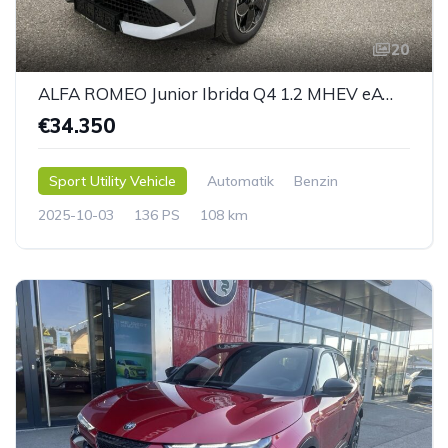
20
ALFA ROMEO Junior Ibrida Q4 1.2 MHEV eAWD e-DCT6
€34.350
Sport Utility Vehicle
Automatik
Benzin
2025-10-03
136 PS
108 km