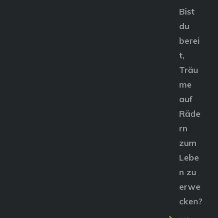
Bist
du
berei
t,
Träu
me
auf
Räde
rn
zum
Lebe
n zu
erwe
cken?